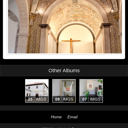
Other Albums
25
IMGS
09
IMGS
07
IMGS
Home
Email